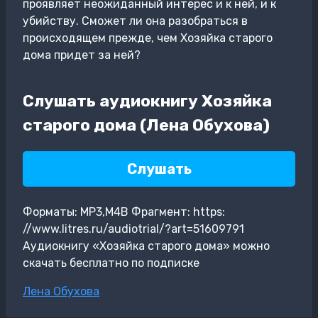
проявляет неожиданный интерес и к ней, и к
убийству. Сможет ли она разобраться в
происходящем прежде, чем Хозяйка старого
дома придет за ней?
Слушать аудиокнигу Хозяйка
старого дома (Лена Обухова)
Слушать
Форматы: MP3,M4B Фрагмент: https:
//www.litres.ru/audiotrial/?art=51609791
Аудиокнигу «Хозяйка старого дома» можно
скачать бесплатно по подписке
Метки
Лена Обухова
записи: