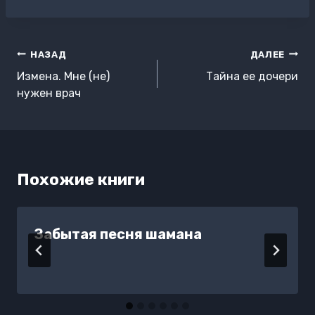
записи:
Навигация
НАЗАД
ДАЛЕЕ
по
Измена. Мне (не)
Тайна ее дочери
записям
нужен врач
Похожие книги
Забытая песня шамана