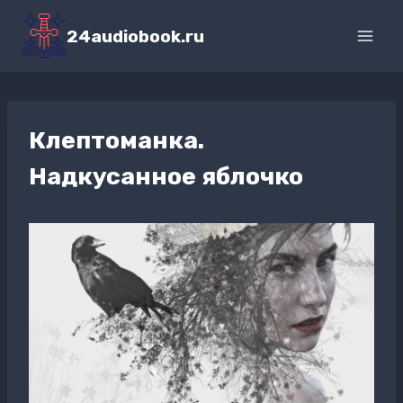
Перейти
к
24audiobook.ru
содержимому
Клептоманка.
Надкусанное яблочко