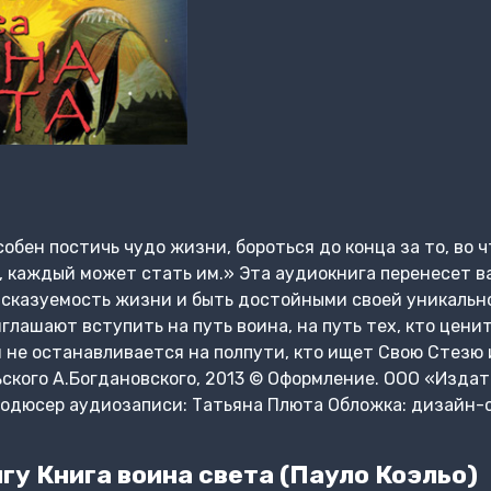
собен постичь чудо жизни, бороться до конца за то, во ч
, каждый может стать им.» Эта аудиокнига перенесет ва
сказуемость жизни и быть достойными своей уникально
лашают вступить на путь воина, на путь тех, кто цени
не останавливается на полпути, кто ищет Свою Стезю и 
ьского А.Богдановского, 2013 © Оформление. ООО «Издат
родюсер аудиозаписи: Татьяна Плюта Обложка: дизайн-
у Книга воина света (Пауло Коэльо)