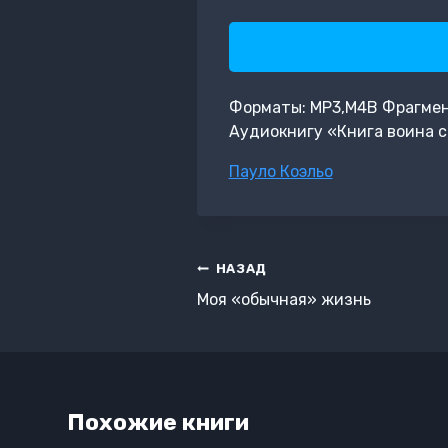
Форматы: MP3,M4B Фрагмент:
Аудиокнигу «Книга воина с
Метки
Пауло Коэльо
записи:
Навигация
НАЗАД
по
Моя «обычная» жизнь
записям
Похожие книги