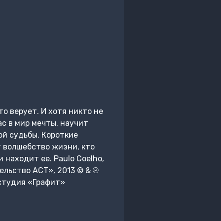
то верует. И хотя никто не
с в мир мечты, научит
й судьбы. Короткие
т волшебство жизни, кто
находит ее. Paulo Coelho,
ельство АСТ», 2013 © & ℗
студия «Графит»