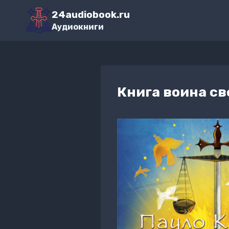
Перейти
24audiobook.ru
к
Аудиокниги
содержимому
Книга воина св