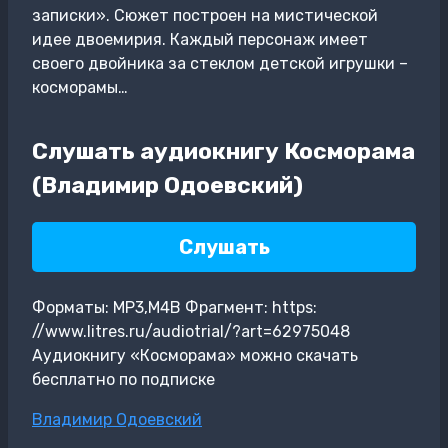
записки». Сюжет построен на мистической
идее двоемирия. Каждый персонаж имеет
своего двойника за стеклом детской игрушки –
косморамы…
Слушать аудиокнигу Косморама
(Владимир Одоевский)
Слушать
Форматы: MP3,M4B Фрагмент: https:
//www.litres.ru/audiotrial/?art=62975048
Аудиокнигу «Косморама» можно скачать
бесплатно по подписке
Метки
Владимир Одоевский
записи: