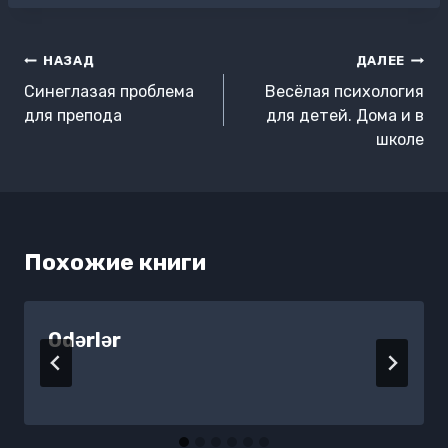
Навигация
НАЗАД
ДАЛЕЕ
по
Синеглазая проблема
Весёлая психология
записям
для препода
для детей. Дома и в
школе
Похожие книги
Odərlər