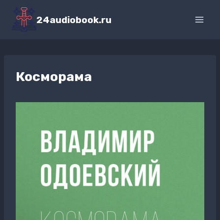
Перейти
к
24audiobook.ru
содержимому
Косморама