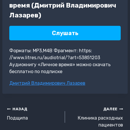
время (Дмитрий Владимирович
Лазарев)
Слушать
Форматы: MP3,M4B Фрагмент: https:
//www.litres.ru/audiotrial/?art=53851203
Аудиокнигу «Личное время» можно скачать
бесплатно по подписке
Метки
Дмитрий Владимирович Лазарев
записи:
Навигация
НАЗАД
ДАЛЕЕ
по
Подщипа
Клиника расходных
записям
пациентов