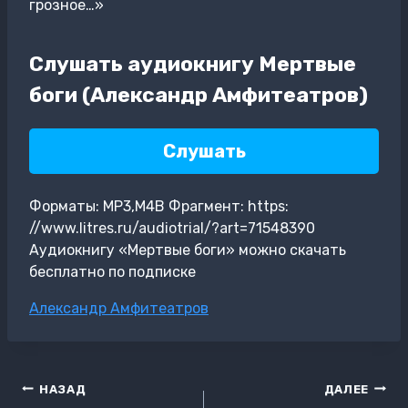
грозное…»
Слушать аудиокнигу Мертвые
боги (Александр Амфитеатров)
Слушать
Форматы: MP3,M4B Фрагмент: https:
//www.litres.ru/audiotrial/?art=71548390
Аудиокнигу «Мертвые боги» можно скачать
бесплатно по подписке
Метки
Александр Амфитеатров
записи:
Навигация
НАЗАД
ДАЛЕЕ