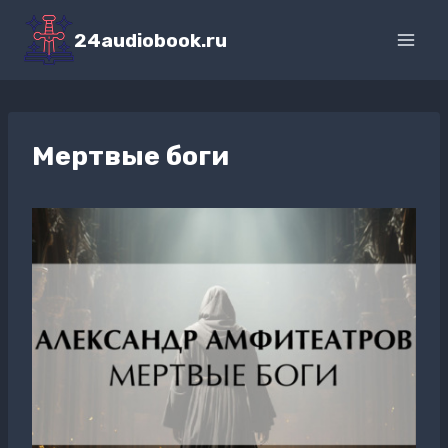
Перейти
к
24audiobook.ru
содержимому
Мертвые боги