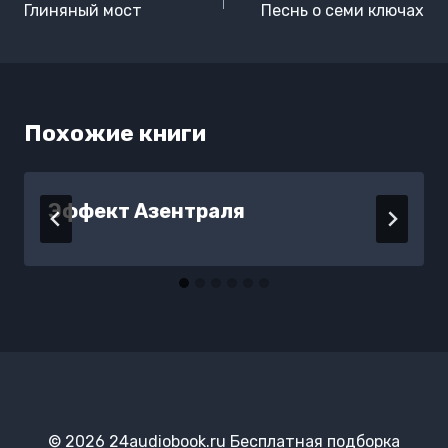
по
Глиняный мост
Песнь о семи ключах
записям
Похожие книги
Эффект Азентраля
© 2026 24audiobook.ru Бесплатная подборка