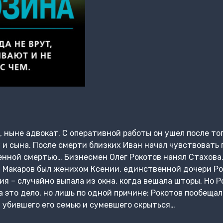
 ныне адвокат. С оперативной работы он ушел после того
у и сына. После смерти близких Иван начал чувствовать
нной смертью… Бизнесмен Олег Рокотов нанял Стахова,
. Макаров был женихом Ксении, единственной дочери Р
ия – случайно выпала из окна, когда вешала шторы. Но Р
а это дело, но лишь по одной причине: Рокотов пообеща
 убившего его семью и сумевшего скрыться…