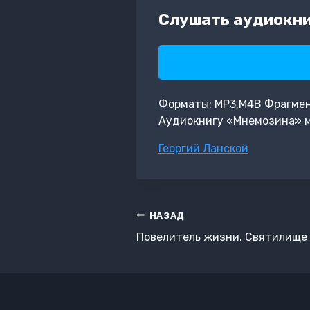
Слушать аудиокни
Форматы: MP3,M4B Фрагмент:
Аудиокнигу «Мнемозина» м
Метки
Георгий Ланской
записи:
Навигация
НАЗАД
по
Повелитель жизни. Святилище
записям