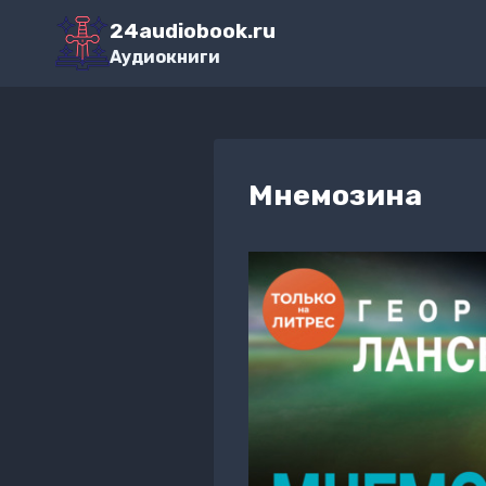
Перейти
24audiobook.ru
к
Аудиокниги
содержимому
Мнемозина