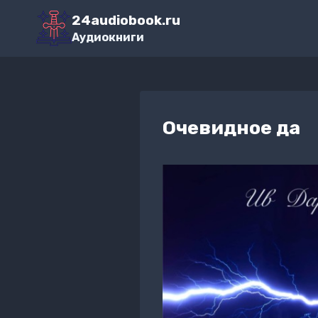
Перейти
24audiobook.ru
к
Аудиокниги
содержимому
Очевидное да