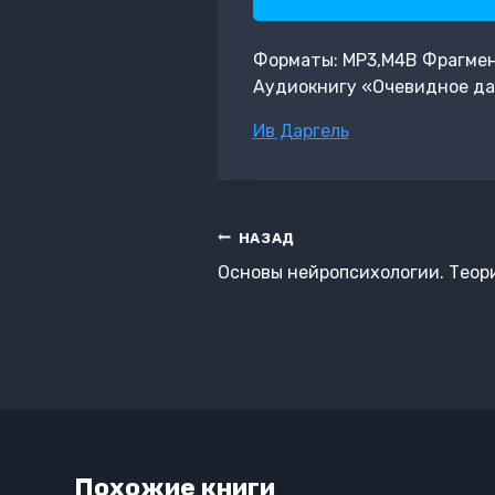
Форматы: MP3,M4B Фрагмент:
Аудиокнигу «Очевидное да
Метки
Ив Даргель
записи:
Навигация
НАЗАД
по
Основы нейропсихологии. Теори
записям
Похожие книги