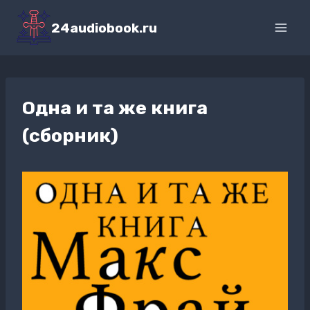
Перейти
к
24audiobook.ru
содержимому
Одна и та же книга
(сборник)