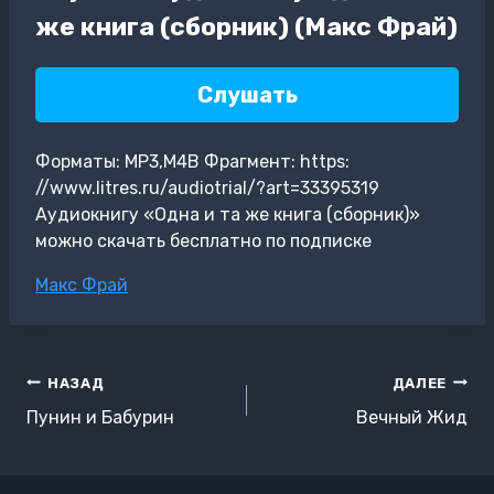
же книга (сборник) (Макс Фрай)
Слушать
Форматы: MP3,M4B Фрагмент: https:
//www.litres.ru/audiotrial/?art=33395319
Аудиокнигу «Одна и та же книга (сборник)»
можно скачать бесплатно по подписке
Метки
Макс Фрай
записи:
Навигация
НАЗАД
ДАЛЕЕ
по
Пунин и Бабурин
Вечный Жид
записям