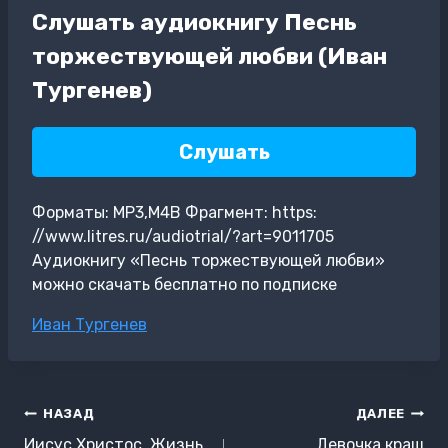
Слушать аудиокнигу Песнь
торжествующей любви (Иван
Тургенев)
Слушать
Форматы: MP3,M4B Фрагмент: https:
//www.litres.ru/audiotrial/?art=9011705
Аудиокнигу «Песнь торжествующей любви»
можно скачать бесплатно по подписке
Метки
Иван Тургенев
записи:
Навигация
НАЗАД
ДАЛЕЕ
по
Иисус Христос. Жизнь
Девочка краш