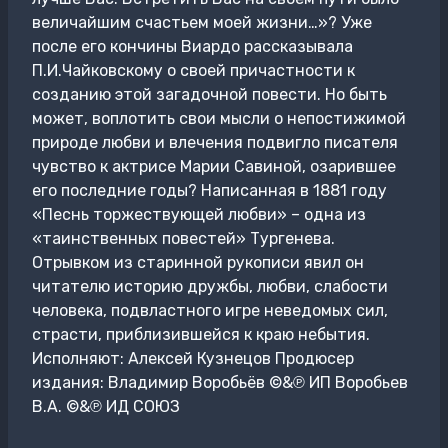
величайшим счастьем моей жизни…»? Уже
после его кончины Виардо рассказывала
П.И.Чайковскому о своей причастности к
созданию этой загадочной повести. Но быть
может, воплотить свои мысли о непостижимой
природе любви и влечения подвигло писателя
чувство к актрисе Марии Савиной, озарившее
его последние годы? Написанная в 1881 году
«Песнь торжествующей любви» – одна из
«таинственных повестей» Тургенева.
Отрывком из старинной рукописи явил он
читателю историю дружбы, любви, слабости
человека, подвластного игре неведомых сил,
страсти, приблизившейся к краю небытия.
Исполняют: Алексей Кузнецов Продюсер
издания: Владимир Воробьёв ©&℗ ИП Воробьев
В.А. ©&℗ ИД СОЮЗ