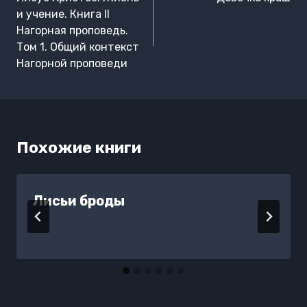
записям
и учение. Книга II
Нагорная проповедь.
Том 1. Общий контекст
Нагорной проповеди
Похожие книги
Лисьи броды