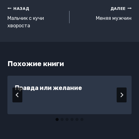
Навигация
НАЗАД
ДАЛЕЕ
по
Мальчик с кучи
Меняя мужчин
записям
хвороста
Похожие книги
Правда или желание