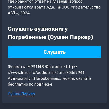
где хранится ответ на главный вопрос,
открываются врата Ада… © ООО «Издательство
АСТ», 2024
Слушать аудиокнигу
Погребенные (Оушен Паркер)
Слушать
Форматы: MP3,M4B Фрагмент: https:
//www.litres.ru/audiotrial/?art=70367941
Аудиокнигу «Погребенные» можно скачать
бесплатно по подписке
Метки
Оушен Паркер
записи: