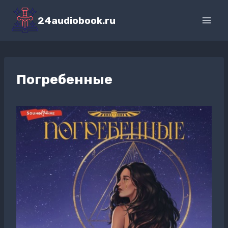
Перейти
к
24audiobook.ru
содержимому
Погребенные