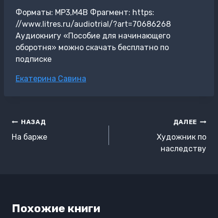
Форматы: MP3,M4B Фрагмент: https:
//www.litres.ru/audiotrial/?art=70686268
Аудиокнигу «Пособие для начинающего
оборотня» можно скачать бесплатно по
подписке
Метки
Екатерина Савина
записи:
Навигация
НАЗАД
ДАЛЕЕ
по
На барже
Художник по
записям
наследству
Похожие книги