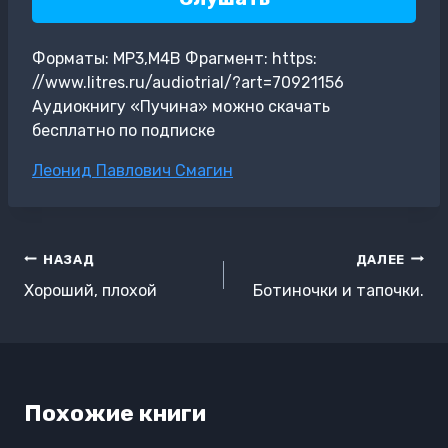
Форматы: MP3,M4B Фрагмент: https:
//www.litres.ru/audiotrial/?art=70921156
Аудиокнигу «Пучина» можно скачать
бесплатно по подписке
Метки
Леонид Павлович Смагин
записи:
Навигация
НАЗАД
ДАЛЕЕ
по
Хороший, плохой
Ботиночки и тапочки.
записям
Похожие книги