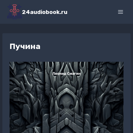
Перейти
к
24audiobook.ru
содержимому
Пучина