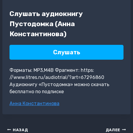
Слушать аудиокнигу
Пустодомка (Анна
Константинова)
Слушать
Форматы: MP3,M4B Фрагмент: https:
//www.litres.ru/audiotrial/?art=67296860
Аудиокнигу «Пустодомка» можно скачать
бесплатно по подписке
Метки
Анна Константинова
записи:
Навигация
НАЗАД
ДАЛЕЕ