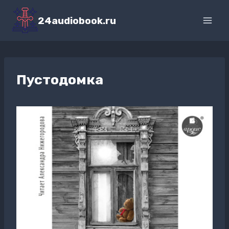
Перейти
к
24audiobook.ru
содержимому
Пустодомка