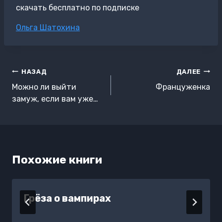
скачать бесплатно по подписке
Метки
Ольга Шатохина
записи:
Навигация
НАЗАД
ДАЛЕЕ
по
Можно ли выйти
Француженка
записям
замуж, если вам уже…
Похожие книги
Грёза о вампирах