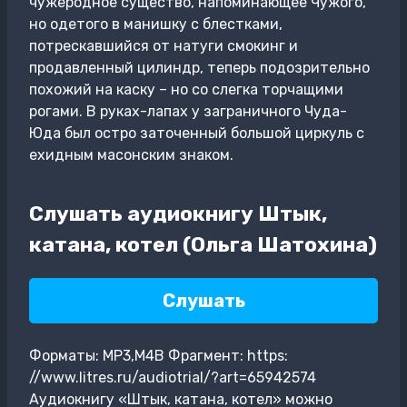
чужеродное существо, напоминающее Чужого,
но одетого в манишку с блестками,
потрескавшийся от натуги смокинг и
продавленный цилиндр, теперь подозрительно
похожий на каску – но со слегка торчащими
рогами. В руках-лапах у заграничного Чуда-
Юда был остро заточенный большой циркуль с
ехидным масонским знаком.
Слушать аудиокнигу Штык,
катана, котел (Ольга Шатохина)
Слушать
Форматы: MP3,M4B Фрагмент: https:
//www.litres.ru/audiotrial/?art=65942574
Аудиокнигу «Штык, катана, котел» можно