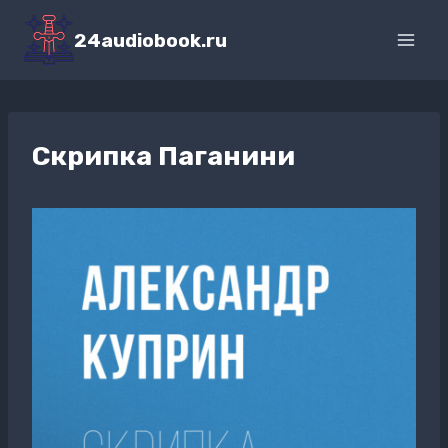
Перейти
к
24audiobook.ru
содержимому
Скрипка Паганини