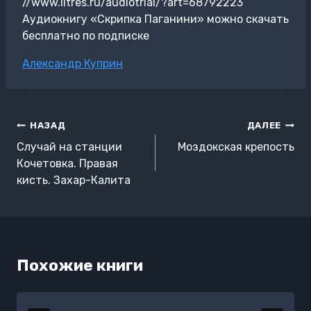
//www.litres.ru/audiotrial/?art=68792223
Аудиокнигу «Скрипка Паганини» можно скачать
бесплатно по подписке
Метки
Александр Куприн
записи:
Навигация
НАЗАД
ДАЛЕЕ
по
Случай на станции
Моздокская крепость
записям
Кочетовка. Правая
кисть. Захар-Калита
Похожие книги