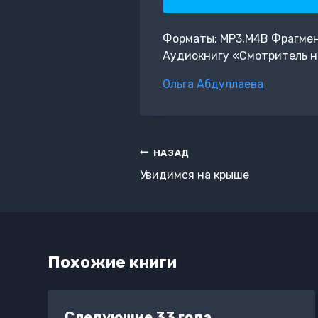
Форматы: MP3,M4B Фрагмент:
Аудиокнигу «Смотритель н
Метки
Ольга Абдуллаева
записи:
Навигация
НАЗАД
по
Увидимся на крыше
записям
Похожие книги
Следующие 33 года