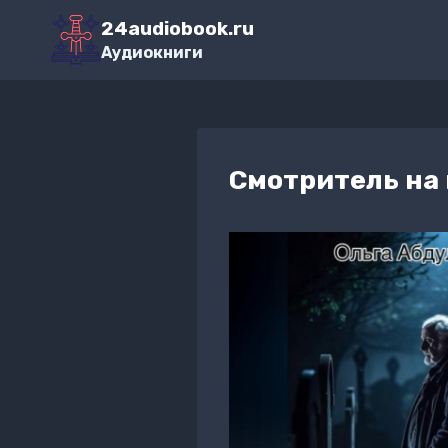
Перейти
24audiobook.ru
к
Аудиокниги
содержимому
Смотритель на