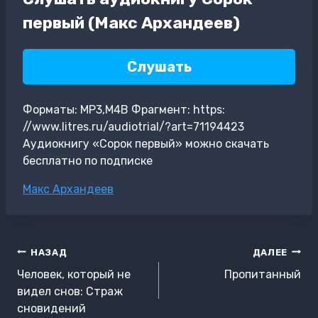
первый (Макс Архандеев)
Слушать
Форматы: MP3,M4B Фрагмент: https:
//www.litres.ru/audiotrial/?art=71194423
Аудиокнигу «Сорок первый» можно скачать
бесплатно по подписке
Метки
Макс Архандеев
записи:
Навигация
НАЗАД
ДАЛЕЕ
по
Человек, который не
Пропитанный
записям
видел снов: Страж
сновидений