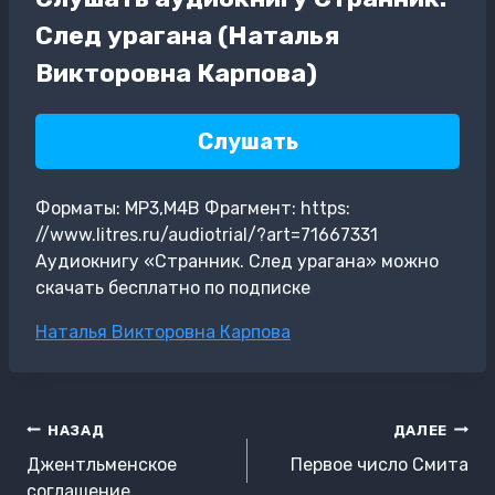
След урагана (Наталья
Викторовна Карпова)
Слушать
Форматы: MP3,M4B Фрагмент: https:
//www.litres.ru/audiotrial/?art=71667331
Аудиокнигу «Странник. След урагана» можно
скачать бесплатно по подписке
Метки
Наталья Викторовна Карпова
записи:
Навигация
НАЗАД
ДАЛЕЕ
по
Джентльменское
Первое число Смита
соглашение