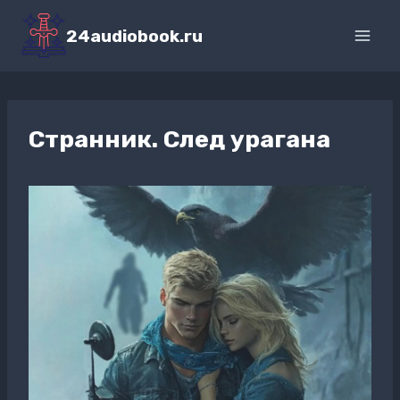
Перейти
к
24audiobook.ru
содержимому
Странник. След урагана