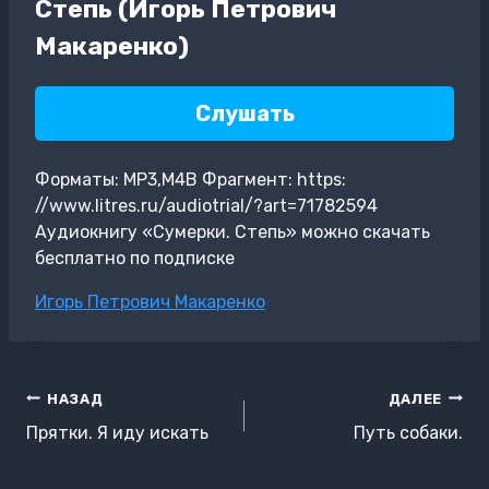
Степь (Игорь Петрович
Макаренко)
Слушать
Форматы: MP3,M4B Фрагмент: https:
//www.litres.ru/audiotrial/?art=71782594
Аудиокнигу «Сумерки. Степь» можно скачать
бесплатно по подписке
Метки
Игорь Петрович Макаренко
записи:
Навигация
НАЗАД
ДАЛЕЕ
по
Прятки. Я иду искать
Путь собаки.
записям