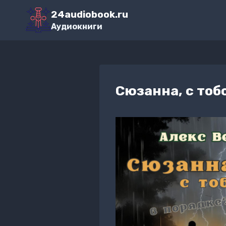
Перейти
24audiobook.ru
к
Аудиокниги
содержимому
Сюзанна, с тоб