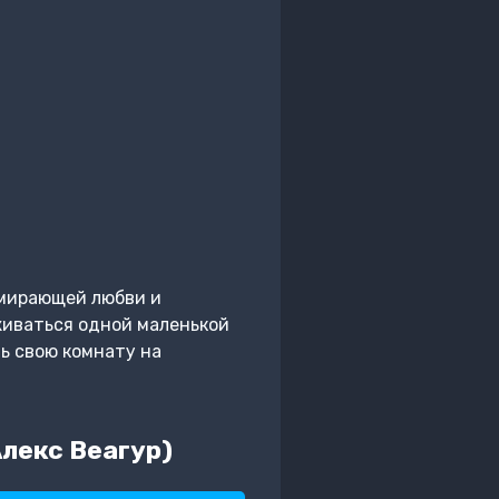
умирающей любви и
живаться одной маленькой
ь свою комнату на
Алекс Веагур)