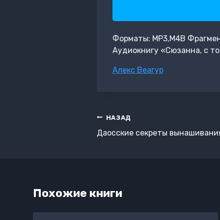
Форматы: MP3,M4B Фрагмент:
Аудиокнигу «Сюзанна, с то
Метки
Алекс Веагур
записи:
Навигация
НАЗАД
по
Даосские секреты вынашивани
записям
Похожие книги