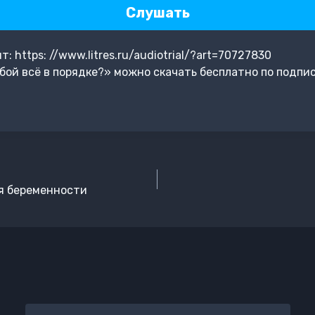
Слушать
 https: //www.litres.ru/audiotrial/?art=70727830
бой всё в порядке?» можно скачать бесплатно по подпи
я беременности