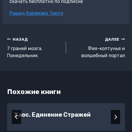
скачать бесплатно по подписке
Метки
Рашид Карамако Тритэ
записи:
Навигация
НАЗАД
ДАЛЕЕ
по
7 граней мозга.
Фея-колтунья и
записям
Понедельник
волшебный портал
Похожие книги
Хаос. Единение Стражей