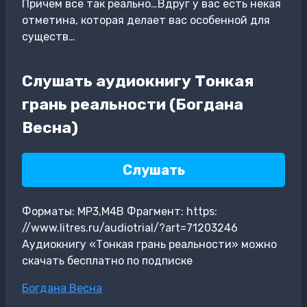
Причем все так реально…Вдруг у вас есть некая
отметина, которая делает вас особенной для
существ…
Слушать аудиокнигу Тонкая
грань реальности (Богдана
Весна)
Слушать
Форматы: MP3,M4B Фрагмент: https:
//www.litres.ru/audiotrial/?art=71203246
Аудиокнигу «Тонкая грань реальности» можно
скачать бесплатно по подписке
Метки
Богдана Весна
записи: