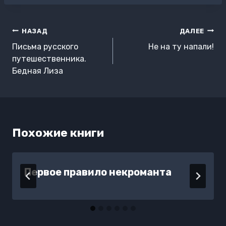
Навигация
НАЗАД
ДАЛЕЕ
по
Письма русского
Не на ту напали!
записям
путешественника.
Бедная Лиза
Похожие книги
Первое правило некроманта