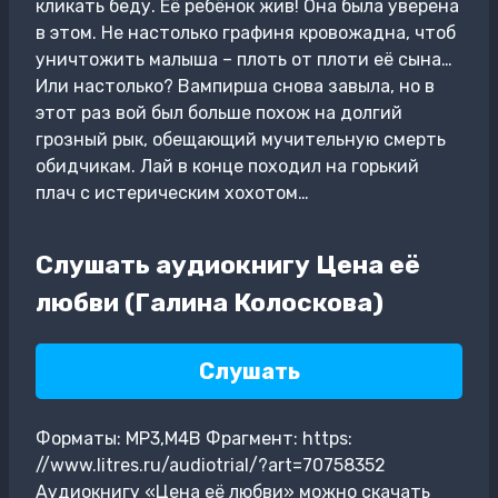
кликать беду. Её ребёнок жив! Она была уверена
в этом. Не настолько графиня кровожадна, чтоб
уничтожить малыша – плоть от плоти её сына…
Или настолько? Вампирша снова завыла, но в
этот раз вой был больше похож на долгий
грозный рык, обещающий мучительную смерть
обидчикам. Лай в конце походил на горький
плач с истерическим хохотом…
Слушать аудиокнигу Цена её
любви (Галина Колоскова)
Слушать
Форматы: MP3,M4B Фрагмент: https:
//www.litres.ru/audiotrial/?art=70758352
Аудиокнигу «Цена её любви» можно скачать