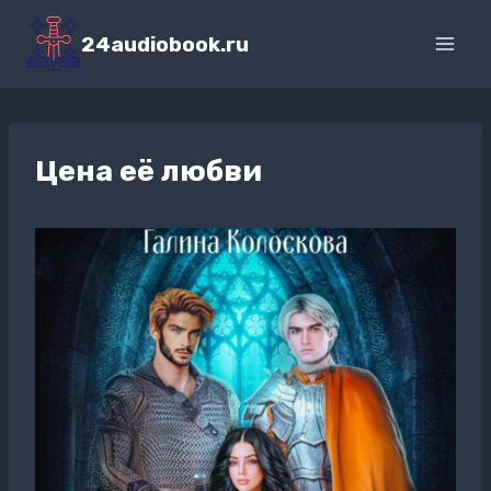
Перейти
к
24audiobook.ru
содержимому
Цена её любви