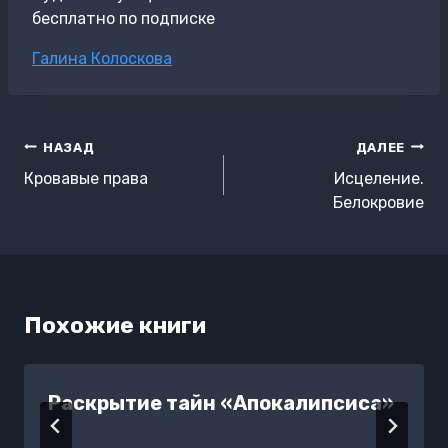
бесплатно по подписке
Метки
Галина Колоскова
записи:
Навигация
НАЗАД
ДАЛЕЕ
по
Кровавые права
Исцеление.
записям
Белокровие
Похожие книги
Раскрытие тайн «Апокалипсиса»