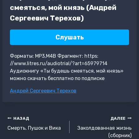
смеяться, мой князь (Андрей
Сергеевич Терехов)
Слушать
Форматы: MP3,M4B Фрагмент: https:
//www.litres.ru/audiotrial/?art=65979714
Аудиокнигу «Ты будешь смеяться, мой князь»
можно скачать бесплатно по подписке
Метки
Андрей Сергеевич Терехов
записи:
Навигация
НАЗАД
ДАЛЕЕ
по
Смерть, Пушок и Вика
Заколдованная жизнь
записям
(сборник)