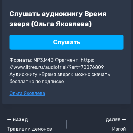
Слушать аудиокнигу Время
зверя (Ольга Яковлева)
Слушать
Форматы: MP3,M4B Фрагмент: https:
//www.litres.ru/audiotrial/?art=70076809
Аудиокнигу «Время зверя» можно скачать
бесплатно по подписке
Метки
Ольга Яковлева
записи:
Навигация
НАЗАД
ДАЛЕЕ
по
Традиции демонов
Изгой