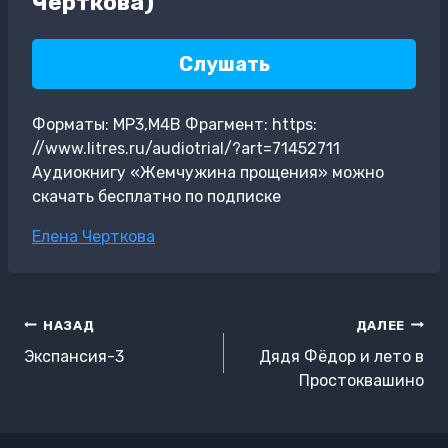
Черткова)
Слушать
Форматы: MP3,M4B Фрагмент: https:
//www.litres.ru/audiotrial/?art=71452711
Аудиокнигу «Жемчужина прощения» можно
скачать бесплатно по подписке
Метки
Елена Черткова
записи:
Навигация
НАЗАД
ДАЛЕЕ
по
Экспансия-3
Дядя Фёдор и лето в
записям
Простоквашино