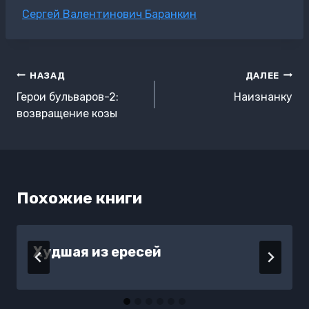
Метки
Сергей Валентинович Баранкин
записи:
Навигация
НАЗАД
ДАЛЕЕ
по
Герои бульваров-2:
Наизнанку
записям
возвращение козы
Похожие книги
Худшая из ересей