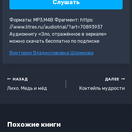
Слушать
Форматы: MP3,M4B Фрагмент: https:
//www.litres.ru/audiotrial/?art=70893937
Аудиокнигу «Зло, отражённое в зеркале»
можно скачать бесплатно по подписке
Метки
Виктория Владиславовна Шорикова
записи:
Навигация
НАЗАД
ДАЛЕЕ
по
Лихо. Медь и мёд
Коктейль мудрости
записям
Похожие книги