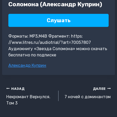
Соломона (Александр Куприн)
Слушать
Форматы: MP3,M4B Фрагмент: https:
//www.litres.ru/audiotrial/?art=70057807
Аудиокнигу «Звезда Соломона» можно скачать
бесплатно по подписке
Метки
Александр Куприн
записи:
Навигация
НАЗАД
ДАЛЕЕ
по
Некромант Вернулся.
7 ночей с доминантом
записям
Том 3