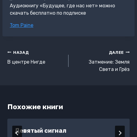
Аудиокнигу «Будущее, где нас нет» можно
скачать бесплатно по подписке
Метки
Tom Paine
записи:
Навигация
НАЗАД
ДАЛЕЕ
по
В центре Нигде
Затмение: Земля
записям
Света и Грёз
Похожие книги
Девятый сигнал