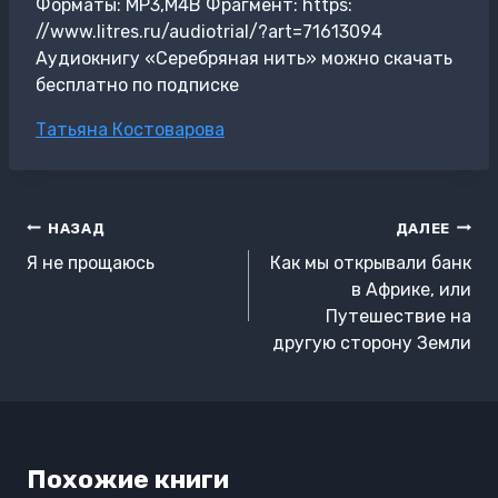
Форматы: MP3,M4B Фрагмент: https:
//www.litres.ru/audiotrial/?art=71613094
Аудиокнигу «Серебряная нить» можно скачать
бесплатно по подписке
Метки
Татьяна Костоварова
записи:
Навигация
НАЗАД
ДАЛЕЕ
по
Я не прощаюсь
Как мы открывали банк
записям
в Африке, или
Путешествие на
другую сторону Земли
Похожие книги