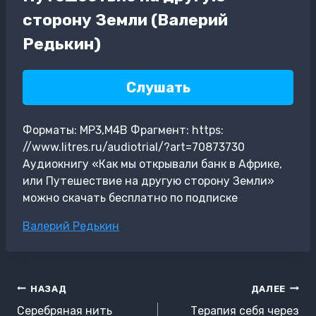
сторону Земли (Валерий
Редькин)
Слушать
Форматы: MP3,M4B Фрагмент: https:
//www.litres.ru/audiotrial/?art=70873730
Аудиокнигу «Как мы открывали банк в Африке,
или Путешествие на другую сторону Земли»
можно скачать бесплатно по подписке
Метки
Валерий Редькин
записи:
Навигация
НАЗАД
ДАЛЕЕ
по
Серебряная нить
Терапия себя через