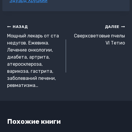
Метки
Эдуард Хруцкий
записи:
Навигация
НАЗАД
ДАЛЕЕ
по
Мощный лекарь от ста
Сверхсветовые пчелы
записям
недугов. Ежевика.
VI Тетио
Лечение онкологии,
диабета, артрита,
атеросклероза,
варикоза, гастрита,
заболеваний печени,
ревматизма…
Похожие книги