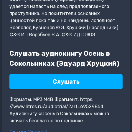
удается напасть на след предполагаемого
преступника, но похитители основных
ценностей пока так и не найдены. Исполняет:
Всеволод Кузнецов © Э. Хруцкий (наследники)
©&℗ ИП Воробьев В.А. ©&℗ ИД СОЮЗ
Слушать аудиокнигу Осень в
Сокольниках (Эдуард Хруцкий)
Слушать
Форматы: MP3,M4B Фрагмент: https:
//www.litres.ru/audiotrial/?art=69529864
Аудиокнигу «Осень в Сокольниках» можно
скачать бесплатно по подписке