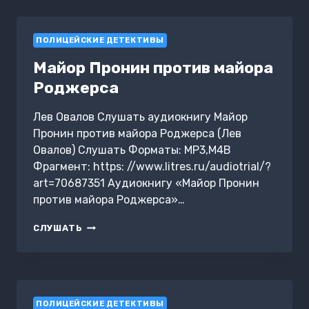
НА
ШЕЕ
(СБОРНИК)
ПОЛИЦЕЙСКИЕ ДЕТЕКТИВЫ
Майор Пронин против майора
Роджерса
Лев Овалов Слушать аудиокнигу Майор
Пронин против майора Роджерса (Лев
Овалов) Слушать Форматы: MP3,M4B
Фрагмент: https: //www.litres.ru/audiotrial/?
art=70687351 Аудиокнигу «Майор Пронин
против майора Роджерса»…
МАЙОР
СЛУШАТЬ
ПРОНИН
ПРОТИВ
МАЙОРА
РОДЖЕРСА
ПОЛИЦЕЙСКИЕ ДЕТЕКТИВЫ