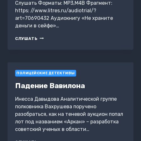
Слушать Форматы: MP3,M4B Фрагмент:
https: //www.litres.ru/audiotrial/?
art=70690432 Аудиокнигу «Не храните
деньги в сейфе»…
НЕ
СЛУШАТЬ
ХРАНИТЕ
ДЕНЬГИ
В
СЕЙФЕ
ПОЛИЦЕЙСКИЕ ДЕТЕКТИВЫ
Падение Вавилона
Инесса Давыдова Аналитической группе
полковника Вахрушева поручено
разобраться, как на теневой аукцион попал
лот под названием «Аркан» – разработка
советский ученых в области…