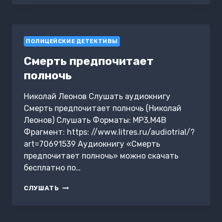
И
РАСКРЫТЫЕ
ИСТОРИИ:
КОРОТКИЕ
ПОЛИЦЕЙСКИЕ ДЕТЕКТИВЫ
РАССКАЗЫ
ИЗ
Смерть предпочитает
ЖИЗНИ
ОПЕРАТИВНИКОВ
полночь
Николай Леонов Слушать аудиокнигу
Смерть предпочитает полночь (Николай
Леонов) Слушать Форматы: MP3,M4B
Фрагмент: https: //www.litres.ru/audiotrial/?
art=70691539 Аудиокнигу «Смерть
предпочитает полночь» можно скачать
бесплатно по…
СМЕРТЬ
СЛУШАТЬ
ПРЕДПОЧИТАЕТ
ПОЛНОЧЬ