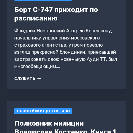
Борт С-747 приходит по
расписанию
Фридрих Незнанский Андрею Корешкову,
начальнику управления московского
страхового агентства, утром повезло –
взгляд прекрасной блондинки, приехавшей
застраховать свою новенькую Ауди ТТ, был
многообещающим….
БОРТ
СЛУШАТЬ
С-747
ПРИХОДИТ
ПО
РАСПИСАНИЮ
ПОЛИЦЕЙСКИЕ ДЕТЕКТИВЫ
Полковник милиции
Владислав Костенко. Книга 1.