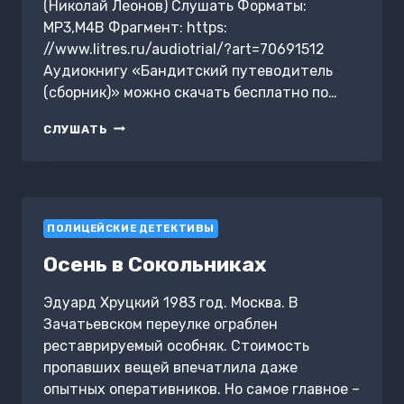
(Николай Леонов) Слушать Форматы:
MP3,M4B Фрагмент: https:
//www.litres.ru/audiotrial/?art=70691512
Аудиокнигу «Бандитский путеводитель
(сборник)» можно скачать бесплатно по…
БАНДИТСКИЙ
СЛУШАТЬ
ПУТЕВОДИТЕЛЬ
(СБОРНИК)
ПОЛИЦЕЙСКИЕ ДЕТЕКТИВЫ
Осень в Сокольниках
Эдуард Хруцкий 1983 год. Москва. В
Зачатьевском переулке ограблен
реставрируемый особняк. Стоимость
пропавших вещей впечатлила даже
опытных оперативников. Но самое главное –