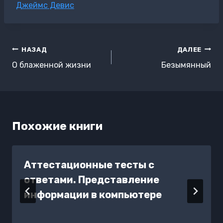
Метки
Джеймс Девис
записи:
Навигация
НАЗАД
ДАЛЕЕ
по
О блаженной жизни
Безымянный
записям
Похожие книги
Аттестационные тесты с
ответами. Представление
информации в компьютере