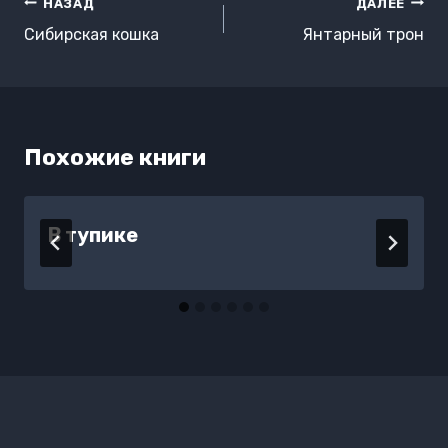
Навигация
НАЗАД
ДАЛЕЕ
по
Сибирская кошка
Янтарный трон
записям
Похожие книги
В тупике