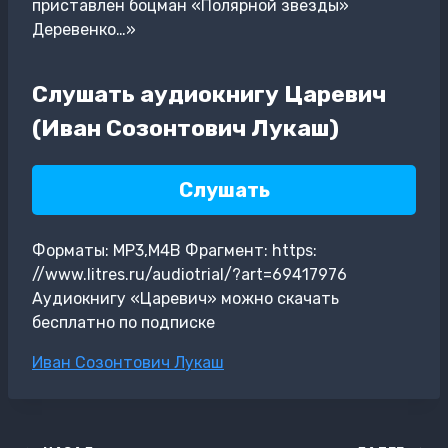
приставлен боцман «Полярной звезды»
Деревенко…»
Слушать аудиокнигу Царевич
(Иван Созонтович Лукаш)
Слушать
Форматы: MP3,M4B Фрагмент: https:
//www.litres.ru/audiotrial/?art=69417976
Аудиокнигу «Царевич» можно скачать
бесплатно по подписке
Метки
Иван Созонтович Лукаш
записи: