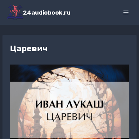
Перейти
к
24audiobook.ru
содержимому
Царевич