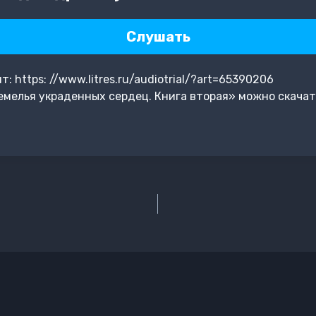
Слушать
 https: //www.litres.ru/audiotrial/?art=65390206
мелья украденных сердец. Книга вторая» можно скачат