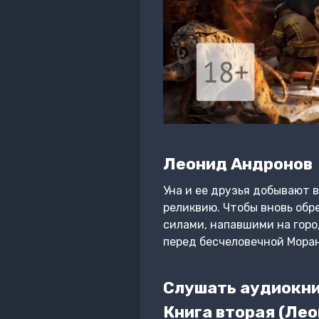
Леонид Андронов
Уна и ее друзья добывают 
реликвию. Чтобы вновь обр
силами, напавшими на город
перед бесчеловечной Мора
Слушать аудиокни
Книга вторая (Ле