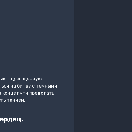
еряют драгоценную
ться на битву с темными
в конце пути предстать
спытанием.
ердец.