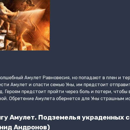
волшебный Амулет Равновесия, но попадают в плен и т
ести Амулет и спасти семью Уны, им предстоит отправи
. Героям предстоит пройти через боль и потери, чтобы 
ной. Обретение Амулета обернется для Уны страшным и
гу Амулет. Подземелья украденных с
онид Андронов)