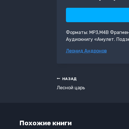
Форматы: MP3,M4B Фрагмент:
Аудиокнигу «Амулет. Подзе
Метки
Леонид Андронов
записи:
Навигация
НАЗАД
по
Лесной царь
записям
Похожие книги