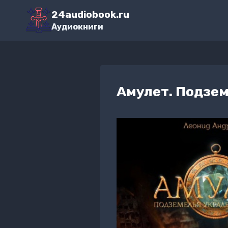
Перейти
24audiobook.ru
к
Аудиокниги
содержимому
Амулет. Подзем