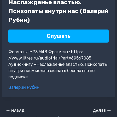
Наслажденье властью.
Психопаты внутри нас (Валерий
Рубин)
Слушать
Форматы: MP3,M4B Фрагмент: https:
//www.litres.ru/audiotrial/?art=69567085
Аудиокнигу «Наслажденье властью. Психопаты
внутри нас» можно скачать бесплатно по
подписке
Метки
Валерий Рубин
записи:
Навигация
НАЗАД
ДАЛЕЕ