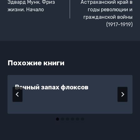
по
Эдвард Мунк. Фриз
Астраханский край в
записям
жизни. Начало
годы революции и
гражданской войны
(1917–1919)
Похожие книги
Вечный запах флоксов