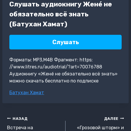
Слушать аудиокнигу Жене́ не
обязательно всё знать
(Батухан Хамат)
Слушать
Форматы: MP3,M4B Фрагмент: https:
//www.litres.ru/audiotrial/?art=70076788
Аудиокнигу «Жене́ не обязательно всё знать»
можно скачать бесплатно по подписке
Метки
Батухан Хамат
записи:
Навигация
НАЗАД
ДАЛЕЕ
по
Встреча на
«Грозовой шторм» и