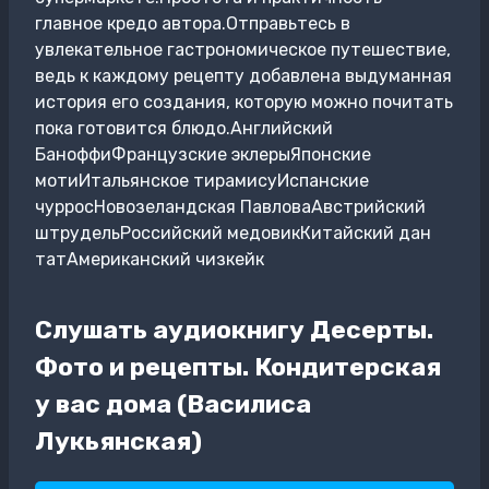
главное кредо автора.Отправьтесь в
увлекательное гастрономическое путешествие,
ведь к каждому рецепту добавлена выдуманная
история его создания, которую можно почитать
пока готовится блюдо.Английский
БаноффиФранцузские эклерыЯпонские
мотиИтальянское тирамисуИспанские
чурросНовозеландская ПавловаАвстрийский
штрудельРоссийский медовикКитайский дан
татАмериканский чизкейк
Слушать аудиокнигу Десерты.
Фото и рецепты. Кондитерская
у вас дома (Василиса
Лукьянская)