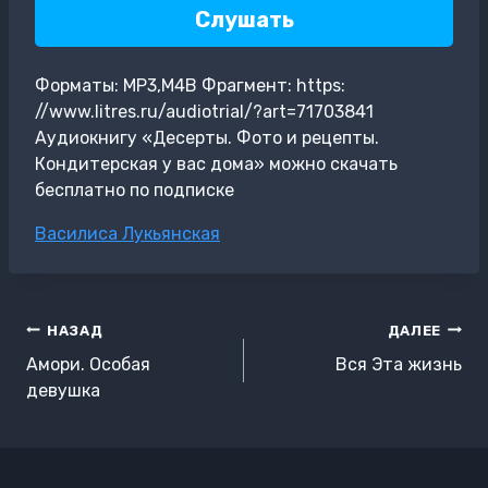
Слушать
Форматы: MP3,M4B Фрагмент: https:
//www.litres.ru/audiotrial/?art=71703841
Аудиокнигу «Десерты. Фото и рецепты.
Кондитерская у вас дома» можно скачать
бесплатно по подписке
Метки
Василиса Лукьянская
записи:
Навигация
НАЗАД
ДАЛЕЕ
по
Амори. Особая
Вся Эта жизнь
записям
девушка