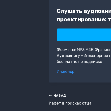
Слушать аудиокни
проектирование: 
Форматы: MP3,M4B Фрагмент:
Аудиокнигу «Инженерная гр
бесплатно по подписке
Метки
Инженер
записи:
Навигация
НАЗАД
по
Иафет в поисках отца
записям