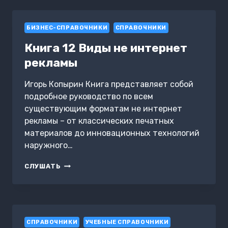
ТОМ
1
БИЗНЕС-СПРАВОЧНИКИ
РАБОТА
СПРАВОЧНИКИ
С
Книга 12 Виды не интернет
КЛИЕНТСКОЙ
БАЗОЙ
рекламы
Игорь Копырин Книга представляет собой
подробное руководство по всем
существующим форматам не интернет
рекламы – от классических печатных
материалов до инновационных технологий
наружного…
КНИГА
СЛУШАТЬ
12
ВИДЫ
НЕ
ИНТЕРНЕТ
РЕКЛАМЫ
СПРАВОЧНИКИ
УЧЕБНЫЕ СПРАВОЧНИКИ