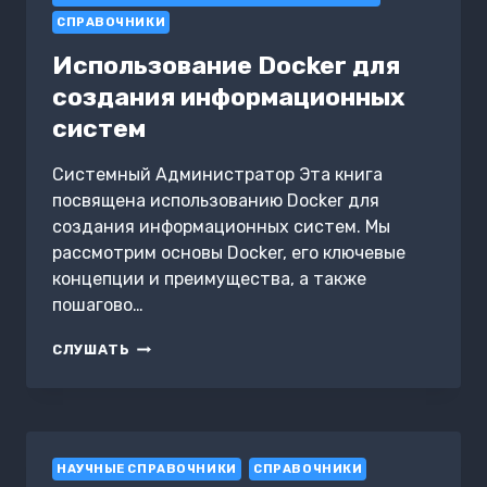
СЛОВАРЬ
СПРАВОЧНИКИ
УЧАСТНИКОВ
ГРАЖДАНСКОЙ
Использование Docker для
ВОЙНЫ
создания информационных
систем
Системный Администратор Эта книга
посвящена использованию Docker для
создания информационных систем. Мы
рассмотрим основы Docker, его ключевые
концепции и преимущества, а также
пошагово…
ИСПОЛЬЗОВАНИЕ
СЛУШАТЬ
DOCKER
ДЛЯ
СОЗДАНИЯ
ИНФОРМАЦИОННЫХ
СИСТЕМ
НАУЧНЫЕ СПРАВОЧНИКИ
СПРАВОЧНИКИ