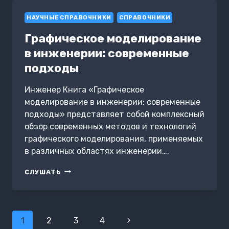
ОБОРУДОВАНИЮ
НАУЧНЫЕ СПРАВОЧНИКИ
И
СПРАВОЧНИКИ
АВТОМАТИЗАЦИИ
Графическое моделирование
в инженерии: современные
подходы
Инженер Книга «Графическое
моделирование в инженерии: современные
подходы» представляет собой комплексный
обзор современных методов и технологий
графического моделирования, применяемых
в различных областях инженерии….
ГРАФИЧЕСКОЕ
СЛУШАТЬ
МОДЕЛИРОВАНИЕ
В
ИНЖЕНЕРИИ:
СОВРЕМЕННЫЕ
Навигация
ПОДХОДЫ
1
2
3
4
Следующая