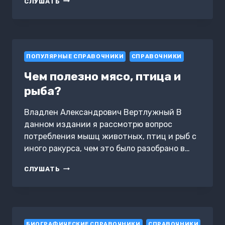
СЛУШАТЬ
ПО
ОБРАЩЕНИЮ
С
МЕДИЦИНСКИМИ
ОТХОДАМИ
ПОПУЛЯРНЫЕ СПРАВОЧНИКИ
В
СПРАВОЧНИКИ
МЕДИЦИНСКИХ
Чем полезно мясо, птица и
УЧРЕЖДЕНИЯХ
рыба?
Владлен Александрович Вертлужный В
данном издании я рассмотрю вопрос
потребления мышц животных, птиц и рыб с
иного ракурса, чем это было разобрано в…
ЧЕМ
СЛУШАТЬ
ПОЛЕЗНО
МЯСО,
ПТИЦА
И
РЫБА?
БИОГРАФИЧЕСКИЕ СПРАВОЧНИКИ
СПРАВОЧНИКИ