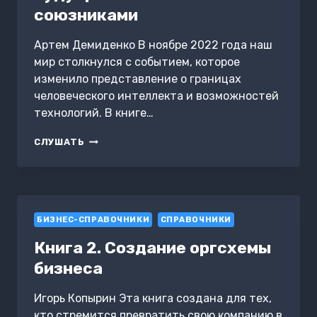
союзниками
Артем Демиденко В ноябре 2022 года наш
мир столкнулся с событием, которое
изменило представление о границах
человеческого интеллекта и возможностей
технологий. В книге…
ЧЕЛОВЕК
СЛУШАТЬ
И
ИИ.
В
СВЕТЛОЕ
БУДУЩЕЕ
БИЗНЕС-СПРАВОЧНИКИ
С
СПРАВОЧНИКИ
НОВЫМИ
Книга 2. Создание оргсхемы
СОЮЗНИКАМИ
бизнеса
Игорь Копырин Эта книга создана для тех,
кто стремится превратить свою компанию в