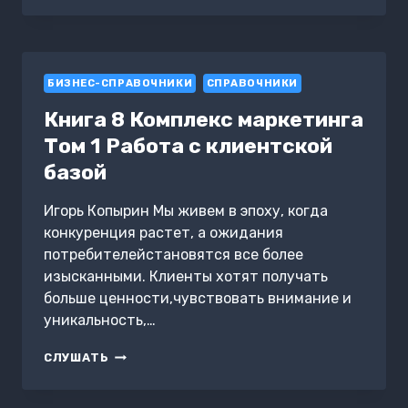
РОССИЯ.
ПОЛНАЯ
ИСТОРИЯ
ВЕЛИКИХ
БИЗНЕС-СПРАВОЧНИКИ
ДОСТИЖЕНИЙ
СПРАВОЧНИКИ
НАШЕЙ
Книга 8 Комплекс маркетинга
СТРАНЫ
Том 1 Работа с клиентской
базой
Игорь Копырин Мы живем в эпоху, когда
конкуренция растет, а ожидания
потребителейстановятся все более
изысканными. Клиенты хотят получать
больше ценности,чувствовать внимание и
уникальность,…
КНИГА
СЛУШАТЬ
8
КОМПЛЕКС
МАРКЕТИНГА