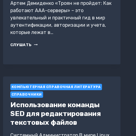
Артем Демиденко «Троян не пройдет: Как
работают AAA-серверы» – это
увлекательный и практичный гид в мир
аутентификации, авторизации и учета,
которые лежат в…
ТРОЯН
СЛУШАТЬ
НЕ
ПРОЙДЕТ:
КАК
РАБОТАЮТ
AAA-
СЕРВЕРЫ
КОМПЬЮТЕРНАЯ СПРАВОЧНАЯ ЛИТЕРАТУРА
СПРАВОЧНИКИ
Использование команды
SED для редактирования
текстовых файлов
Системный Администратор В мире Linux