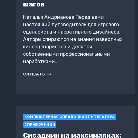
шагов
Наталья Андрианова Перед вами
настоящий путеводитель для игрового
сценариста и нарративного дизайнера.
Авторы опираются на знания известных
киносценаристов и делятся
собственными профессиональными
наработками…
КАК
СЛУШАТЬ
СОЗДАВАТЬ
ИСТОРИИ.
ОСНОВЫ
ИГРОВОЙ
СЦЕНАРИСТИКИ
И
НАРРАТИВНОГО
КОМПЬЮТЕРНАЯ СПРАВОЧНАЯ ЛИТЕРАТУРА
ДИЗАЙНА
СПРАВОЧНИКИ
ЗА
12
Сисадмин на максималках:
ШАГОВ