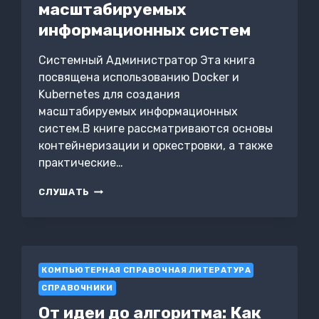
масштабируемых
информационных систем
Системный Администратор Эта книга
посвящена использованию Docker и
Kubernetes для создания
масштабируемых информационных
систем.В книге рассматриваются основы
контейнеризации и оркестровки, а также
практические…
КОНТЕЙНЕРИЗАЦИЯ
СЛУШАТЬ
И
ОРКЕСТРОВКА:
ИСПОЛЬЗОВАНИЕ
DOCKER
И
КОМПЬЮТЕРНАЯ СПРАВОЧНАЯ ЛИТЕРАТУРА
KUBERNETES
ДЛЯ
СПРАВОЧНИКИ
СОЗДАНИЯ
От идеи до алгоритма: Как
МАСШТАБИРУЕМЫХ