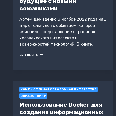
будущее с новыми
союзниками
Артем Демиденко В ноябре 2022 года наш
мир столкнулся с событием, которое
изменило представление о границах
человеческого интеллекта и
возможностей технологий. В книге…
ЧЕЛОВЕК
СЛУШАТЬ
И
ИИ.
В
СВЕТЛОЕ
БУДУЩЕЕ
С
НОВЫМИ
КОМПЬЮТЕРНАЯ СПРАВОЧНАЯ ЛИТЕРАТУРА
СОЮЗНИКАМИ
СПРАВОЧНИКИ
Использование Docker для
создания информационных