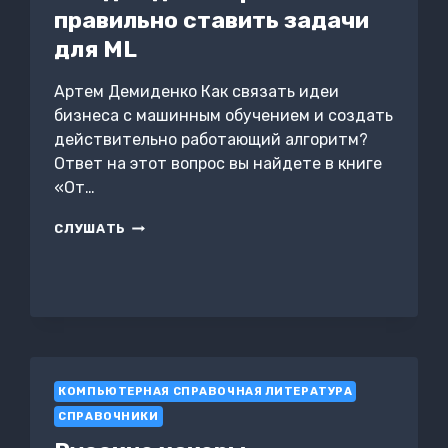
ИНФОРМАЦИОННЫХ
правильно ставить задачи
СИСТЕМ
для ML
Артем Демиденко Как связать идеи
бизнеса с машинным обучением и создать
действительно работающий алгоритм?
Ответ на этот вопрос вы найдете в книге
«От…
ОТ
СЛУШАТЬ
ИДЕИ
ДО
АЛГОРИТМА:
КАК
ПРАВИЛЬНО
СТАВИТЬ
ЗАДАЧИ
ДЛЯ
КОМПЬЮТЕРНАЯ СПРАВОЧНАЯ ЛИТЕРАТУРА
ML
СПРАВОЧНИКИ