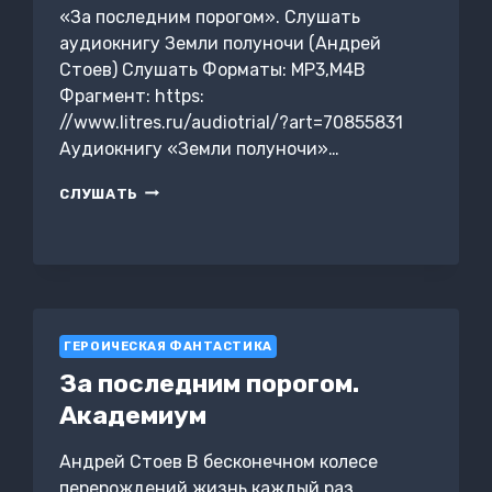
«За последним порогом». Слушать
аудиокнигу Земли полуночи (Андрей
Стоев) Слушать Форматы: MP3,M4B
Фрагмент: https:
//www.litres.ru/audiotrial/?art=70855831
Аудиокнигу «Земли полуночи»…
ЗЕМЛИ
СЛУШАТЬ
ПОЛУНОЧИ
ГЕРОИЧЕСКАЯ ФАНТАСТИКА
За последним порогом.
Академиум
Андрей Стоев В бесконечном колесе
перерождений жизнь каждый раз