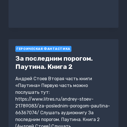
ПОСЛЕДНИМ
ПОРОГОМ.
ПАУТИНА.
КНИГА
3
ГЕРОИЧЕСКАЯ ФАНТАСТИКА
За последним порогом.
Паутина. Книга 2
Андрей Стоев Вторая часть книги
«Паутина» Первую часть можно
послушать тут:
https://www.litres.ru/andrey-stoev-
21789083/za-poslednim-porogom-pautina-
66367074/ Слушать аудиокнигу За
последним порогом. Паутина. Книга 2
(Андрей Стоев) Слушать…