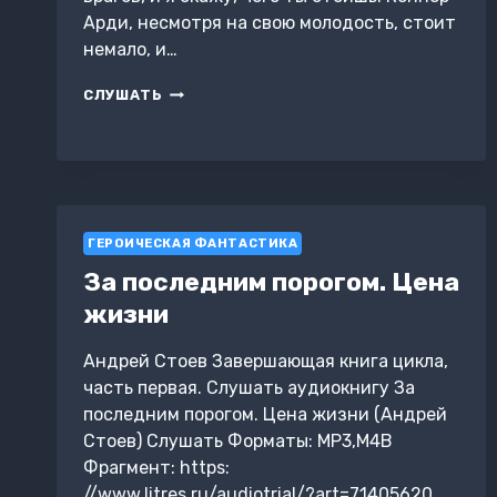
Арди, несмотря на свою молодость, стоит
немало, и…
ЗА
СЛУШАТЬ
ПОСЛЕДНИМ
ПОРОГОМ.
ХОЛМЫ
РИМА
ГЕРОИЧЕСКАЯ ФАНТАСТИКА
За последним порогом. Цена
жизни
Андрей Стоев Завершающая книга цикла,
часть первая. Слушать аудиокнигу За
последним порогом. Цена жизни (Андрей
Стоев) Слушать Форматы: MP3,M4B
Фрагмент: https:
//www.litres.ru/audiotrial/?art=71405620