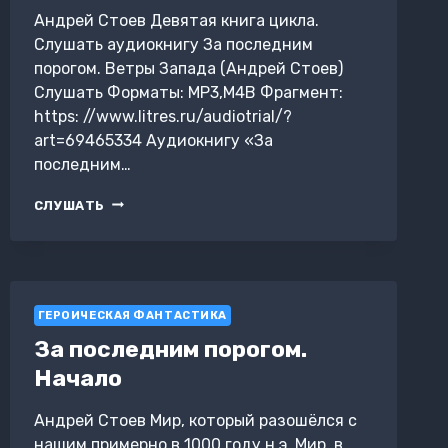
Андрей Стоев Девятая книга цикла.
Слушать аудиокнигу За последним
порогом. Ветры Запада (Андрей Стоев)
Слушать Форматы: MP3,M4B Фрагмент:
https: //www.litres.ru/audiotrial/?
art=69465334 Аудиокнигу «За
последним…
ЗА
СЛУШАТЬ
ПОСЛЕДНИМ
ПОРОГОМ.
ВЕТРЫ
ЗАПАДА
ГЕРОИЧЕСКАЯ ФАНТАСТИКА
За последним порогом.
Начало
Андрей Стоев Мир, который разошёлся с
нашим примерно в 1000 году н.э. Мир, в