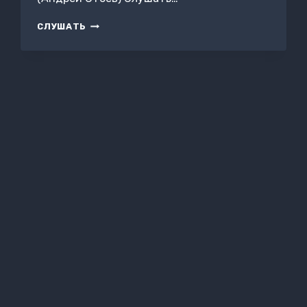
ЗА
СЛУШАТЬ
ПОСЛЕДНИМ
ПОРОГОМ.
ПАУТИНА.
КНИГА
2