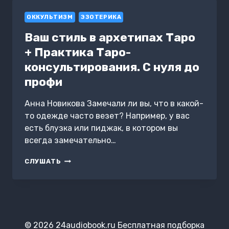
МУЗЕЙ
ОККУЛЬТИЗМ
И
ЭЗОТЕРИКА
УНИВЕРСИТЕТ
Ваш стиль в архетипах Таро
ВЫЖИВАЮТ
В
+ Практика Таро-
ТРАНСМЕДИЙНОМ
консультирования. С нуля до
МИРЕ
профи
Анна Новикова Замечали ли вы, что в какой-
то одежде часто везет? Например, у вас
есть блузка или пиджак, в котором вы
всегда замечательно…
ВАШ
СЛУШАТЬ
СТИЛЬ
В
АРХЕТИПАХ
ТАРО
+
ПРАКТИКА
© 2026 24audiobook.ru Бесплатная подборка
ТАРО-