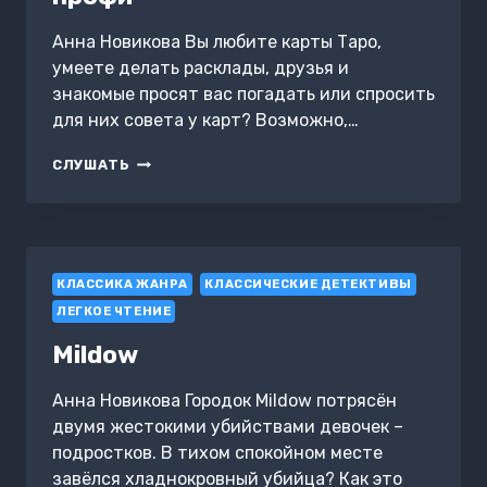
Анна Новикова Вы любите карты Таро,
умеете делать расклады, друзья и
знакомые просят вас погадать или спросить
для них совета у карт? Возможно,…
ПРАКТИКА
СЛУШАТЬ
ТАРО-
КОНСУЛЬТИРОВАНИЯ.
С
НУЛЯ
ДО
КЛАССИКА ЖАНРА
ПРОФИ
КЛАССИЧЕСКИЕ ДЕТЕКТИВЫ
ЛЕГКОЕ ЧТЕНИЕ
Mildow
Анна Новикова Городок Mildow потрясён
двумя жестокими убийствами девочек –
подростков. В тихом спокойном месте
завёлся хладнокровный убийца? Как это