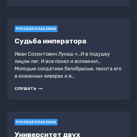
МАГИЯ
РУССКАЯ КЛАССИКА
Судьба императора
Иван Созонтович Лукаш «…И в подушку
лицом лег. И все понял и вспомнил…
Молодые солдатики белобрысые, пехота его
в кожанных киверах и в…
СУДЬБА
СЛУШАТЬ
ИМПЕРАТОРА
РУССКАЯ КЛАССИКА
Университет двух