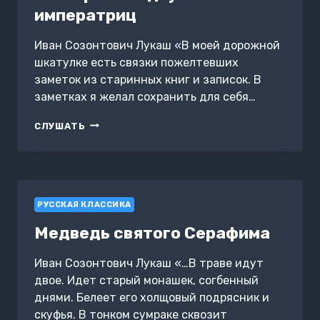
императриц
Иван Созонтович Лукаш «В моей дорожной
шкатулке есть связки пожелтевших
заметок из старинных книг и записок. В
заметках я желал сохранить для себя…
УНИВЕРСИТЕТ
СЛУШАТЬ
ДВУХ
ИМПЕРАТРИЦ
РУССКАЯ КЛАССИКА
Медведь святого Серафима
Иван Созонтович Лукаш «…В траве идут
двое. Идет старый монашек, согбенный
днями. Белеет его холщовый подрясник и
скуфья. В тонком сумраке сквозит