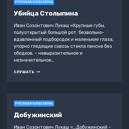
РУССКАЯ КЛАССИКА
Убийца Столыпина
Иван Созонтович Лукаш «Крупные губы,
полуоткрытый большой рот, безвольно-
вдавленный подбородок и маленькие глаза,
упорно глядящие сквозь стекла пенсне без
ободков, – невыразительное и
незначительное…
УБИЙЦА
СЛУШАТЬ
СТОЛЫПИНА
РУССКАЯ КЛАССИКА
Добужинский
Иван Созонтович Лукаш «…Добужинский –