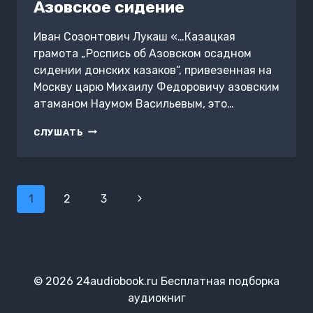
Азовское сидение
Иван Созонтович Лукаш «…Казацкая
грамота „Роспись об Азовском осадном
сидении донских казаков“, привезенная на
Москву царю Михаилу Федоровичу азовским
атаманом Наумом Васильевым, это…
АЗОВСКОЕ
СЛУШАТЬ
СИДЕНИЕ
Навигация
1
2
3
Следующая
по
страница
страницам
© 2026 24audiobook.ru Бесплатная подборка
аудиокниг