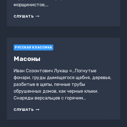
морщинистое,…
МЕДВЕДЬ
СЛУШАТЬ
СВЯТОГО
СЕРАФИМА
РУССКАЯ КЛАССИКА
Масоны
Иван Созонтович Лукаш «…Погнутые
фонари, груды дымящегося щебня, деревья,
разбитые в щепы, печные трубы
обрушенных домов, как черные клыки.
Снаряды версальцев с горячим…
МАСОНЫ
СЛУШАТЬ