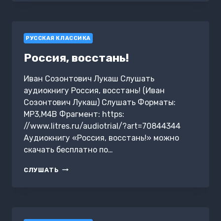
РУССКАЯ КЛАССИКА
Россия, восстань!
Иван Созонтович Лукаш Слушать
аудиокнигу Россия, восстань! (Иван
Созонтович Лукаш) Слушать Форматы:
MP3,M4B Фрагмент: https:
//www.litres.ru/audiotrial/?art=70844344
Аудиокнигу «Россия, восстань!» можно
скачать бесплатно по…
РОССИЯ,
СЛУШАТЬ
ВОССТАНЬ!