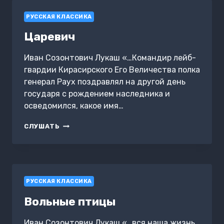
РУССКАЯ КЛАССИКА
Царевич
Иван Созонтович Лукаш «…Командир лейб-
гвардии Кирасирского Его Величества полка
генерал Раух поздравлял на другой день
государя с рождением наследника и
осведомился, какое имя…
ЦАРЕВИЧ
СЛУШАТЬ
РУССКАЯ КЛАССИКА
Вольные птицы
Иван Созонтович Лукаш «…вся наша жизнь