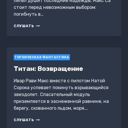
пепел душит последние надежды, Макс Са
стоит перед невозможным выбором:
погибнуть в…
ТИТАН:
СЛУШАТЬ
ВОЗРОЖДЕНИЕ
ГЕРОИЧЕСКАЯ ФАНТАСТИКА
Титан: Возвращение
Ивар Рави Макс вместе с пилотом Натой
Сорока успевает покинуть взрывающийся
звездолет. Спасательный модуль
приземляется в заснеженной равнине, на
берегу, скованного льдом, моря….
ТИТАН:
СЛУШАТЬ
ВОЗВРАЩЕНИЕ