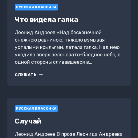
РУССКАЯ КЛАССИКА
Что видела галка
Леонид Андреев «Над бесконечной
снежною равниною, тяжело взмывая
усталыми крыльями, летела галка. Над нею
уходило вверх зеленовато-бледное небо, с
одной стороны сливавшееся в…
ЧТО
СЛУШАТЬ
ВИДЕЛА
ГАЛКА
РУССКАЯ КЛАССИКА
Случай
Леонид Андреев В прозе Леонида Андреева