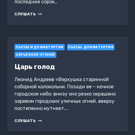
последние сорок…
ОН
СЛУШАТЬ
ПЬЕСЫ И ДРАМАТУРГИЯ
ПЬЕСЫ, ДРАМАТУРГИЯ
СЕРЬЕЗНОЕ ЧТЕНИЕ
Царь голод
Леонид Андреев «Верхушка старинной
соборной колокольни. Позади ее – ночное
городское небо; внизу оно резко окрашено
заревом городских уличных огней, вверху
постепенно мутнеет,…
ЦАРЬ
СЛУШАТЬ
ГОЛОД