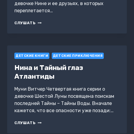
девочке Нине и ее друзьях, в которых
переплетается…
НИНА
СЛУШАТЬ
И
ЗОЛОТОЕ
ЧИСЛО
ДЕТСКИЕ КНИГИ
ДЕТСКИЕ ПРИКЛЮЧЕНИЯ
Нина и Тайный глаз
Атлантиды
Муни Витчер Четвертая книга серии о
девочке Шестой Луны посвящена поискам
последней Тайны – Тайны Воды. Вначале
кажется, что все опасности уже позади:…
НИНА
СЛУШАТЬ
И
ТАЙНЫЙ