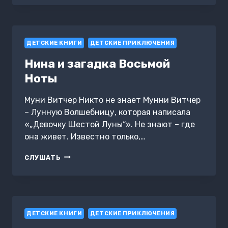
АРКА
СВЕТА
ДЕТСКИЕ КНИГИ
ДЕТСКИЕ ПРИКЛЮЧЕНИЯ
Нина и загадка Восьмой
Ноты
Муни Витчер Никто не знает Мунни Витчер
– Лунную Волшебницу, которая написала
«„Девочку Шестой Луны“». Не знают – где
она живет. Известно только,…
НИНА
СЛУШАТЬ
И
ЗАГАДКА
ВОСЬМОЙ
НОТЫ
ДЕТСКИЕ КНИГИ
ДЕТСКИЕ ПРИКЛЮЧЕНИЯ