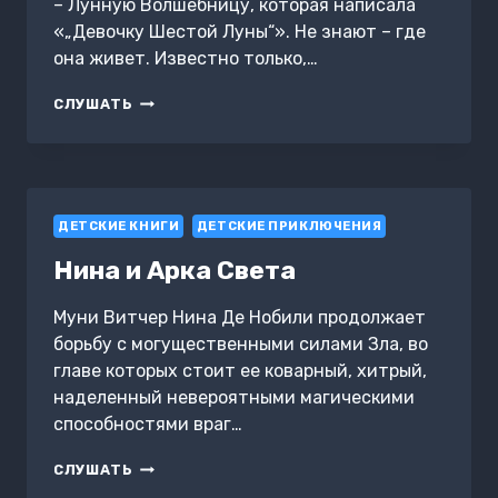
– Лунную Волшебницу, которая написала
«„Девочку Шестой Луны“». Не знают – где
она живет. Известно только,…
НИНА
СЛУШАТЬ
–
ДЕВОЧКА
ШЕСТОЙ
ЛУНЫ
ДЕТСКИЕ КНИГИ
ДЕТСКИЕ ПРИКЛЮЧЕНИЯ
Нина и Арка Света
Муни Витчер Нина Де Нобили продолжает
борьбу с могущественными силами Зла, во
главе которых стоит ее коварный, хитрый,
наделенный невероятными магическими
способностями враг…
НИНА
СЛУШАТЬ
И