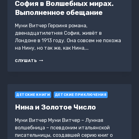
София в Волшебных мирах.
Выполненное обещание
Муни Витчер Героиня романа,
двенадцатилетняя София, живёт в
Лондоне в 1913 году. Она совсем не похожа
на Нину, но так же, как Нина,…
СОФИЯ
СЛУШАТЬ
В
ВОЛШЕБНЫХ
МИРАХ.
ВЫПОЛНЕННОЕ
ОБЕЩАНИЕ
ДЕТСКИЕ КНИГИ
ДЕТСКИЕ ПРИКЛЮЧЕНИЯ
Нина и Золотое Число
Муни Витчер Муни Витчер – Лунная
волшебница – псевдоним итальянской
писательницы, создавшей серию книг о